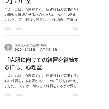
「目標を達成するためのステッ
プ」心理室
こんちには。心理室です。 回避行動の克服のため
の練習を継続させるための方法についてお伝えし
ました。 高い目標を設定している場合、克服のた
めに多くの達成する段階が必要となります。規則
正しく練習を続けても上手くいかないと自信をな
くすことがあるかも知れません。...
医療法人髙仁会川口病院
2025年8月23日
読了時間: 1分
「克服に向けての練習を継続す
るには」心理室
こんにちは。心理室です。 回避行動を克服するた
めに練習をする必要があり、その手順をお伝えし
ました。 ですが、継続して練習をする事が難しく
辞めてしまう可能性があります。 継続して練習が
出来るようにどうすればいいのか、気をつけたら