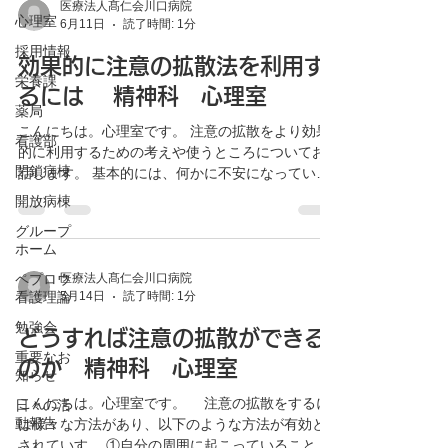
えることや行動をとってみるといいと思われま
医療法人髙仁会川口病院
心理室
6月11日
読了時間: 1分
す。 １．パニック感は、感じ方の一種に過ぎない
と念頭に置く。 ２．起こっている症状を受け入
採用情報
効果的に注意の拡散法を利用す
れ、無理に抵抗しない。 ３．不安のコントロール
栄養課
を学ぶ機会ととらえ、ゆっくりと呼吸をすること
るには 精神科 心理室
薬局
から始める。 ４．心によぎる考えに注目し、現実
こんにちは。心理室です。 注意の拡散をより効果
的に捉えると動揺することが少なくなる。 ５．何
看護部
的に利用するための考えや使うところについてお
をやるにしてもリラックスしてやる。 ６．落ち着
閉鎖病棟
話します。 基本的には、何かに不安になっている
いたらパニックの原因について考えて対策を練
時ならばいつでも使えます。不安に感じる状況の
る。 こうしたことを繰り返し行い考えていくと、
開放病棟
最中や、その前後でも使えます。一方で、拡散法
練習となりうまく対処することも可能となるでし
グループ
が回避行動になってしまう場合もあります。意識
ょう。
ホーム
から気をそらすことが、問題に取り組み対策を決
定するプロセスを避けることに繋がりやすいで
ペプロウ
医療法人髙仁会川口病院
看護理論
5月14日
読了時間: 1分
す。 拡散法の良い点は高度な不安の時でも効果が
表れ、症状のコントロールが可能であることで
勉強会
どうすれば注意の拡散ができる
す。その一方で、回避行動として用いられると症
重要なお
状を長引かせやすいです。そのため、自分に正直
のか 精神科 心理室
知らせ
になって利用する必要があります。回避のために
こんにちは。心理室です。 注意の拡散をするに
使っているなら、段階法や動揺思考を扱う方法を
日々の活
動報告
は様々な方法があり、以下のような方法が有効と
用いるといいでしょう。 大勢の注目が集まった場
されていす。 ①自分の周囲に起こっていることに
合には、勇気をもって何かを質問すると周囲の注