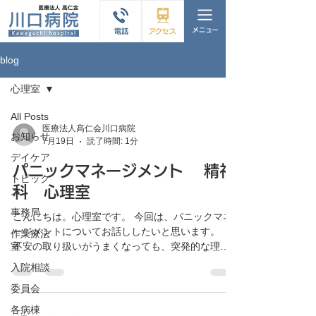
blog
心理室
All Posts
医療法人髙仁会川口病院
お知らせ
7月19日
読了時間: 1分
デイケア
パニックマネージメント 精神
トピック
科 心理室
ス
事務局
こんにちは。心理室です。 今回は、パニックマネ
ージメントについてお話ししたいと思います。
作業療法
室
不安の取り扱いがうまくなっても、突発的な理由
で不安が強くなることや、その時どこに関心を向
入院相談
けていたかでも高度の不安状態やパニックに陥る
委員会
ことがあります。そのため、事前にどう行動する
かを決めておくといいでしょう。以下のように考
各病棟