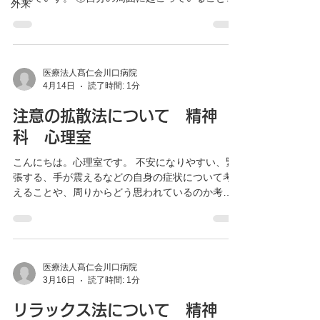
外来
注意を向ける。 外の世界に目を向けることで、
目は答える人に注目します。このような他人の注
内的に怒っていることに気を取られずに済む方法
意を拡散させる方法もありますので実践するとい
です。 例）周囲の話に耳を傾ける、部屋の中に
いでしょう。
ある赤色のものを数える、ショーウィンドウで買
いたいものを決めてみるなど。 ②精神的な活動を
医療法人髙仁会川口病院
4月14日
読了時間: 1分
する。 頭の中で計算をしたり歌を口ずさんだりす
ることや、楽しい思い出に周囲を集中させること
注意の拡散法について 精神
も有効です。 ③体を動かす。 忙しく動き回るの
も有効です。特に注意の集中が必要な活動を選ぶ
科 心理室
といいでしょう。簡単にできる活動だと、不安な
こんにちは。心理室です。 不安になりやすい、緊
考えが浮かぶ余地を残すことになります。 これら
張する、手が震えるなどの自身の症状について考
の方法を実践してみるといいでしょう。次回は最
えることや、周りからどう思われているのか考え
大限に利用するための方法についてお話ししたい
ると気分も悪化することがあります。関心が周り
と思います。
の人がどう考えているのかに集中することによっ
て自信を失い、他のことに注意を向けることがで
きずに症状が悪化していく悪循環に陥りやすくな
ります。 不快な感情から意図的に注意をそらす
医療法人髙仁会川口病院
3月16日
読了時間: 1分
ことはとても難しいことです。だからこそ、こう
した状況から脱するために注意の拡散を習慣づけ
リラックス法について 精神
ることが重要です。 注意の拡散には、①不快な