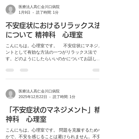
が落ち着いていられます。以下のようにして、不
安や緊張を和らげ行きます。 １．頻繁に緊張の度
医療法人髙仁会川口病院
1月9日
読了時間: 1分
合いをチェック。 「リラックスしているか」「何
か緊張を感じるか？」など。 ２．緊張していなく
不安症状におけるリラックス法
ても、落ち着くように言い聞かせる。 練習し
緊張感に早く気が付くようにして、不安が大きく
について 精神科 心理室
なる前に脱する。 これらを行う際に役立つこと
こんにちは。心理室です。 不安症状にマネジメ
は、肩の力を抜く、体の一部に力を入れて抜く、
ントとして有効な方法の一つがリラックス法で
ゆっくり同じペースで呼吸、落ち着くように言い
す。どのようにしたらいいのかについてお話して
聞かせるなどがあります。 実際に不安や緊張を感
いきます。 リラックス法を用いることで筋緊張が
じた際に効果的に働くように、練習をしていくこ
緩和され、痛みや不快感などが軽減されます。そ
とが必要であると言えます。
うすることで、速くなった諸器官のペースダウン
に繋がり心身ともに落ち着かせることが可能とな
ります。自然にリラックスすることは難しく、さ
医療法人髙仁会川口病院
2025年12月22日
読了時間: 1分
らに不安を感じている時はより困難を極めます。
あらかじめ方法を知っていれば、意識してリラッ
「不安症状のマネジメント」精
クスできるように働きかけることもできるでしょ
う。 緊張しているときにどういう状態になるの
神科 心理室
か、どこかに力が入っているのかなどを観察し、
こんにちは。心理室です。 問題を克服するためな
把握しておきましょう。それにより、早くに緊張
かで、不安を感じることは避けられません。不安
状態になっていることが分かり対策をとることが