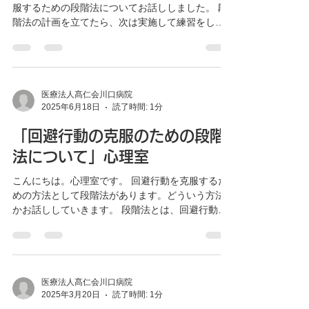
習」心理室より
こんにちは。心理室です。 前回は、回避行動を克
服するための段階法についてお話ししました。 段
階法の計画を立てたら、次は実施して練習をして
いきます。 練習には以下の手順で行っていきま
す。 １． 最初に小さな目標を立てる。 簡単な状況
から始めましょう。...
医療法人髙仁会川口病院
2025年6月18日
読了時間: 1分
「回避行動の克服のための段階
法について」心理室
こんにちは。心理室です。 回避行動を克服するた
めの方法として段階法があります。どういう方法
かお話ししていきます。 段階法とは、回避行動を
してしまう物事や問題に対して、困難を感じずに
対処できる最初の段階を見つけて徐々にその次の
ステップに進んで段階的に克服していく方法で