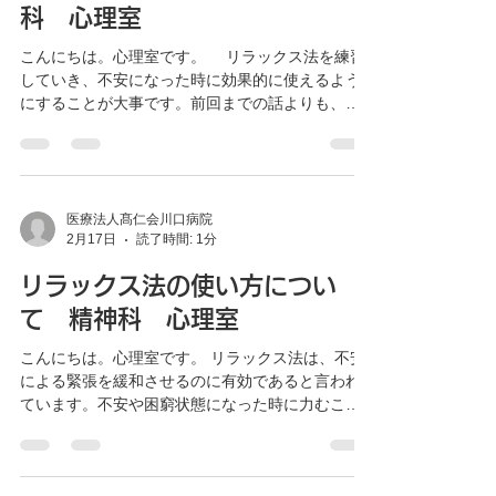
感情について考えないように決心する。②心を他
科 心理室
の何かで満たす。という二段階で行っていきま
こんにちは。心理室です。 リラックス法を練習
す。 注意の拡散をするには様々な方法がありま
していき、不安になった時に効果的に使えるよう
す。次回はその方法についてお話ししたいと思い
にすることが大事です。前回までの話よりも、よ
ます。
り詳しく内容を加えてお伝えしていきます。 １．
身体的・精神的にもリラックスする。 身体的に
リラックスできていても、心配や動揺が続いてい
るとリラックスはできません。楽しくリラックス
した場面をリストにして、練習後にそれらをはっ
医療法人髙仁会川口病院
2月17日
読了時間: 1分
きり思い出してみるといいでしょう。 ２．どの姿
勢でもリラックスする。 立っていても座ってい
リラックス法の使い方につい
てもリラックスするようにしましょう。内面で不
快に思っていて緊張を感じる場面でもリラックス
て 精神科 心理室
するように心がけましょう。 ３．レクリエーショ
こんにちは。心理室です。 リラックス法は、不安
ンへ 緊張状態が生じる状況でも日常の楽しみを
による緊張を緩和させるのに有効であると言われ
やめる必要はありません。楽しいことなどを計画
ています。不安や困窮状態になった時に力むこと
している間、自身を感じると同時に緊張から距離
があります。平静でいようとすると、ますます緊
をおいて身を置くことができます。 これまでの練
張する結果になりやすいでしょう。そこで、リラ
習に加えて、上記のことも意識してやってみると
ックスして「なるがまま」に身を任せているほう
いいでしょう。