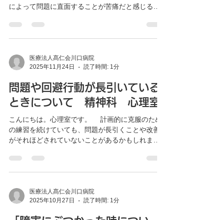
によって問題に直面することが苦痛だと感じるの
できます。不安が大きくなる前に、不安から奪取
なら、ほかの方法と併用することが望ましいでし
ることが可能となります。次回はその方法につい
ょう。そこで、不安症状に対してのマネジメント
てお話します。
についてお話をしようと思います。 役立つ方法と
して挙げられるのは以下の三つです。 １．リラッ
クス法 ２．注意の拡散法の学習 ３．パニック管理
医療法人髙仁会川口病院
2025年11月24日
読了時間: 1分
法の学習 これらは問題状況に対する反応の仕方
を変えるのに役立ちます。これによって、不安の
問題や回避行動が長引いている
悪循環から脱するのに役立ち、自信を失うのを止
めることにもつながるでしょう。不安の問題は永
ときについて 精神科 心理室
く続くものではなく、避けられないものでもあり
こんにちは。心理室です。 計画的に克服のため
ません。症状が現れる前の予兆に気が付くように
の練習を続けていても、問題が長引くことや改善
なり、対処することも可能となるでしょう。 次
がそれほどされていないことがあるかもしれませ
回は、リラックス法についてお話します。
ん。ご自分で計画した練習以外の機会でも実践で
きるようにすると、苦手な状況にチャレンジしつ
つ練習もできることに繋がり解決へと近づくと考
えられます。 あらかじめ困難な状況に直面する心
の準備をすることが重要です。あらゆる機会を
医療法人髙仁会川口病院
2025年10月27日
読了時間: 1分
「予期せぬ場に直面する練習」としてみるといい
でしょう。 例：初めての人と話をすることが苦手