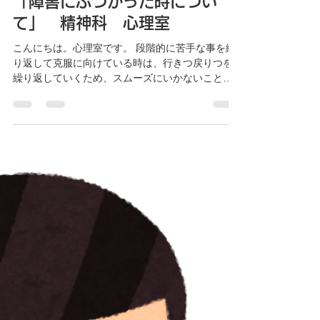
「障害にぶつかった時につい
で緊張する。 →思いがけず電車を待っていたら
話しかけられる、急に友人からあまり知らない人
て」 精神科 心理室
もいる集まりに呼ばれていくなどの機会があるか
こんにちは。心理室です。 段階的に苦手な事を繰
もしれないと考える。 →こうした予期せぬ機会
り返して克服に向けている時は、行きつ戻りつを
を、困難な状況に対抗する練習のチャンスである
繰り返していくため、スムーズにいかないことが
と捉える。 日常の生活場面で意識的に練習の要素
あります。そこで障害にぶつかることは良くあ
を増やしてみましょう。ごくありふれた活動を有
り、そこをどのように対処するかが重要です。 以
効な練習の機会にできないかという目で見てみる
下のことを実践してみて、対処してみるといいで
といいでしょう。
しょう。 ・計画段階でステップが大きすぎたかも
しれないため、中間にあたるステップを作る。 ・
障害や挫折があることを最初から予定に組んで置
く、計画の妨げにならないように組みなおす。 ・
調子が悪いことが影響しているかもしれないた
め、一日ゆっくり休んでみる。 上手くいかない
時に気分が落ち込むことがあるかも知れません。
しかし、そうした気分に左右されて克服のための
練習を辞めずに、対処をして続けていくことが大
切です。