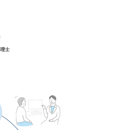
師
心理士