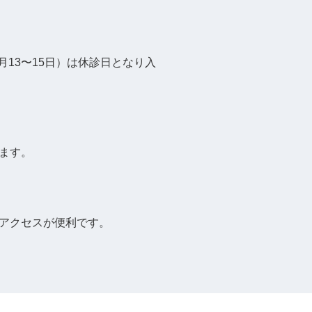
⽉13〜15⽇）は休診⽇となり⼊
ます。
アクセスが便利です。