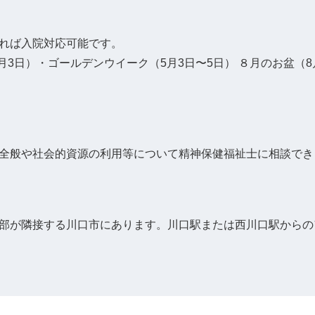
れば⼊院対応可能です。
1⽉3⽇）・ゴールデンウイーク（5⽉3⽇〜5⽇） ８⽉のお盆（8
全般や社会的資源の利⽤等について精神保健福祉⼠に相談でき
部が隣接する川⼝市にあります。川⼝駅または⻄川⼝駅からの