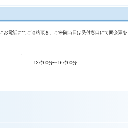
にお電話にてご連絡頂き、ご来院当⽇は受付窓⼝にて⾯会票を
⾯会受付時間
13時00分〜16時00分