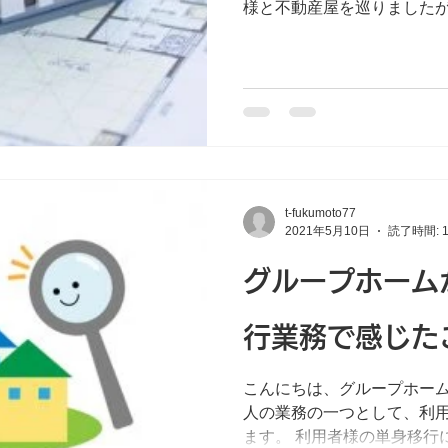
様と不動産屋を巡りました
こと、精神疾患があることか
前払いのような形で断られ
入居した物件でトラ...
t-fukumoto77
2021年5月10日
読了時間: 
グループホーム
行業務で感じた
こんにちは、グループホー
人の業務の一つとして、利
ます。 利用者様の単身移行に向けた意欲や、地域生活で