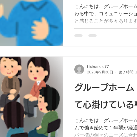
こんにちは、グループホー
わる中で、コミュニケーシ
と感じることが多々ありま
ンとは言ってもメンバー様
にして訴えられない方、そ
考えず全て思いついたこと...
t-fukumoto77
2023年9月30日
読了時間: 
グループホーム
て心掛けている
こんにちは、グループホーム
ムで働き始めて１年弱が経
バー様の個々のニーズに合