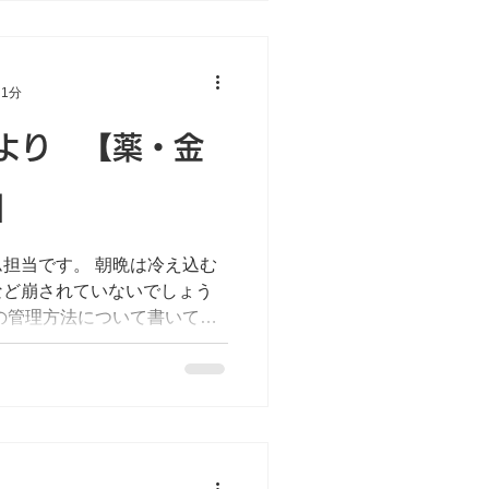
 1分
より 【薬・金
】
担当です。 朝晩は冷え込む
など崩されていないでしょう
の管理方法について書いてい
は、その方に合わせ、また、
方法を検討しています。自立