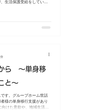
が、生活保護受給をしている
ら4件ほどの不動産屋から門
ました。過去に生保受給者が
1分
から ～単身移
こと～
ムです。グループホーム世話
用者様の単身移行支援があり