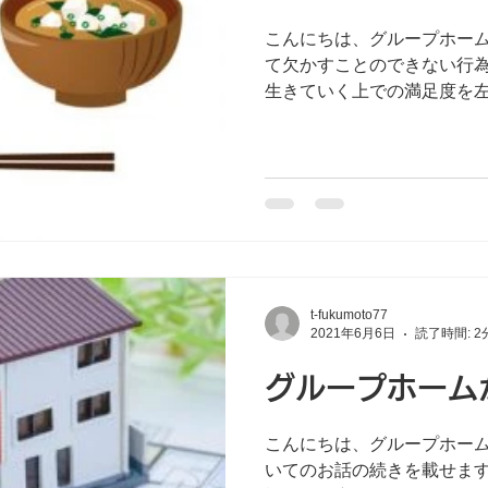
こんにちは、グループホームです。 「食事
て欠かすことのできない行
生きていく上での満足度を
す。食べられれば何でも良
方もいれば、美味しいもの
りたいという方もいる...
t-fukumoto77
2021年6月6日
読了時間: 2
グループホーム
こんにちは、グループホー
いてのお話の続きを載せます。 物件探しに際し、