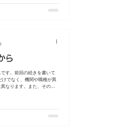
行を検討し、主治医から単身
話人が役所や不動産屋などに
分
から
ムです。前回の続きを書いて
は異なります。また、その支
です。しかし、私たちが目指
希望、利用者様がより良い生