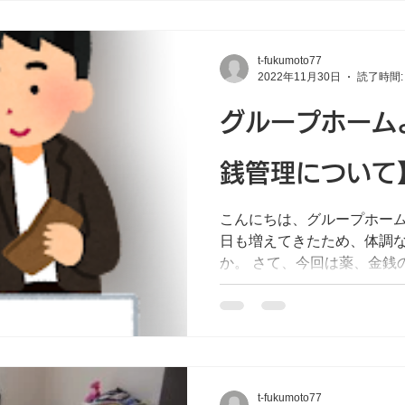
t-fukumoto77
2022年11月30日
読了時間:
グループホーム
銭管理について
こんにちは、グループホーム
日も増えてきたため、体調
か。 さて、今回は薬、金銭
きます。グループホームで
その時の状況に合わせ管理
を考えるとご自身で全...
t-fukumoto77