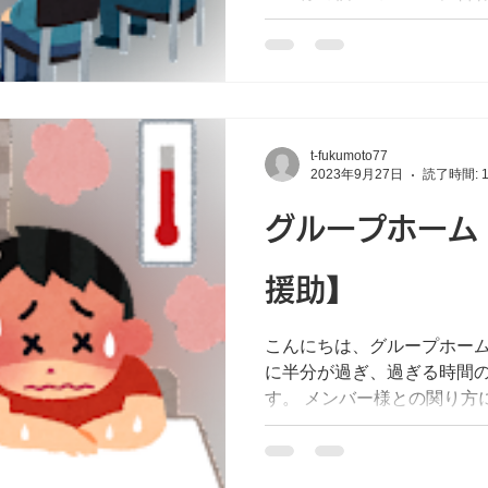
に立って考えるよう努めて
真の意味を理解し、揺れ動
で、自分だったらどうだ...
t-fukumoto77
2023年9月27日
読了時間: 
グループホーム
援助】
こんにちは、グループホーム
に半分が過ぎ、過ぎる時間
す。 メンバー様との関り方
は当然のことではあります
かっただろうか」、「言葉
か」など、世話人として...