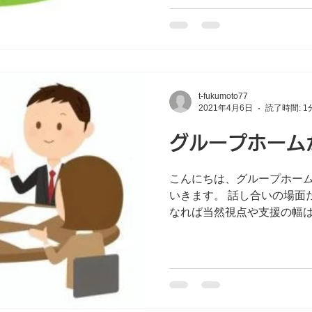
の様子を加味したうえで移
移行の許可を頂いたのち世
同行し、新生活のスタ...
t-fukumoto77
2021年4月6日
読了時間: 1
グループホーム
こんにちは、グループホー
いきます。 話し合いの場面だけでなく、機関や職種が異
なれば当然視点や支援の幅
援者の価値観も異なるもの
すべきものは、利用者様の
活を送ることなのです...