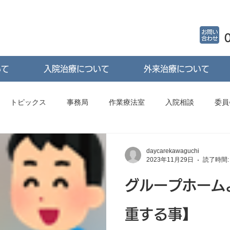
いて
入院治療について
外来治療について
トピックス
事務局
作業療法室
入院相談
委員
看護部
閉鎖病棟
開放病棟
グループホーム
ペ
daycarekawaguchi
2023年11月29日
読了時間:
グループホーム
告
外来
重する事】