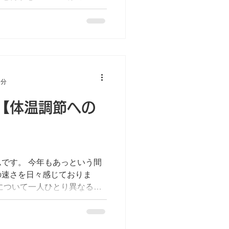
きました。訴えや背景にある
く心を受け止めていく。そこ
1分
【体温調節への
です。 今年もあっという間
の速さを日々感じておりま
について一人ひとり異なるの
が、「あの時の接し方は正し
選びはあれで良かっただろう