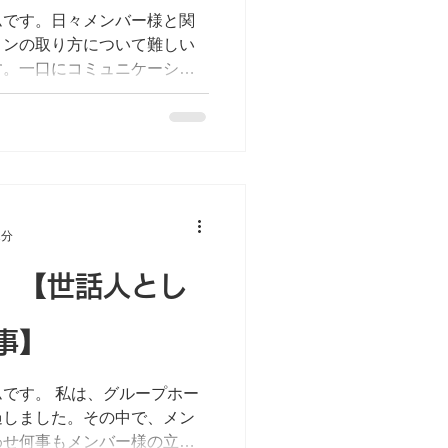
ムです。日々メンバー様と関
ョンの取り方について難しい
す。一口にコミュニケーショ
によっては思ったことを言葉
れとは対照的に相手の反応を
1分
 【世話人とし
事】
です。 私は、グループホー
過しました。その中で、メン
わせ何事もメンバー様の立場