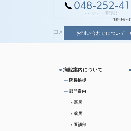
048-252-4
デイケア
看護部
(8時45分〜1
コメント
お問い合わせについて
コメントを追加…
病院案内について
院⻑挨拶
部⾨案内
医局
薬局
看護部