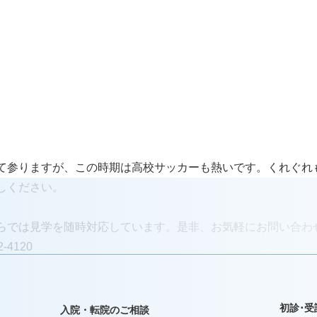
て参りますが、この時期は高校サッカーも熱いです。くれぐれ
しください。
らでは見学を随時対応しています。是非、お気軽にお問い合わ
-4120
初診･受
入院・転院のご相談