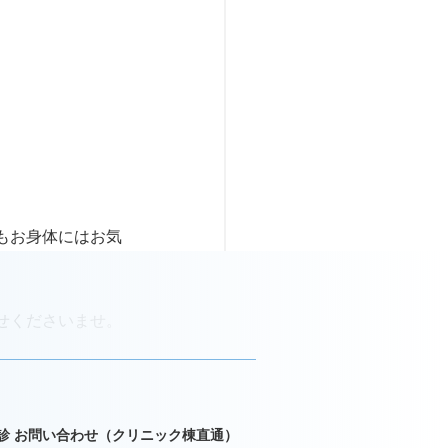
もお身体にはお気
せくださいませ。
診 お問い合わせ（クリニック棟直通）