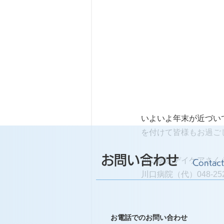
いよいよ年末が近づい
を付けて皆様もお過ご
お問い合わせ
川口病院デイケアさく
Contact
川口病院（代）048-252
お電話でのお問い合わせ