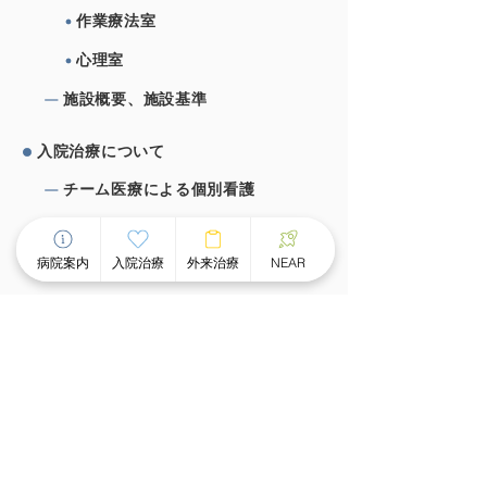
作業療法室
心理室
施設概要、施設基準
⼊院治療について
チーム医療による個別看護
スピーディな受け⼊れ体制
⾯会のご案内
病院案内
入院治療
外来治療
NEAR
外来治療について
外来案内
外来診療時間
ものわすれ外来
デイケア・デイナイトケア