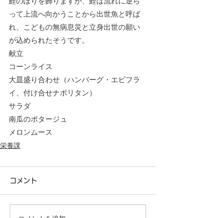
鯉のぼりを飾りますが、鯉は流れに逆ら
って上流へ向かうことから出世魚と呼ば
れ、こどもの無病息災と立身出世の願い
が込められたそうです。
献立
コーンライス
大皿盛り合わせ（ハンバーグ・エビフラ
イ、付け合せナポリタン）
サラダ
南瓜のポタージュ
メロンムース
栄養課
コメント