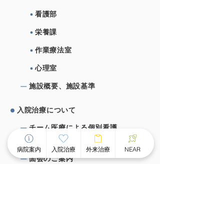
看護部
栄養課
作業療法室
心理室
施設概要、施設基準
⼊院治療について
チーム医療による個別看護
スピーディな受け⼊れ体制
病院案内
入院治療
外来治療
NEAR
⾯会のご案内
外来治療について
外来案内
外来診療時間