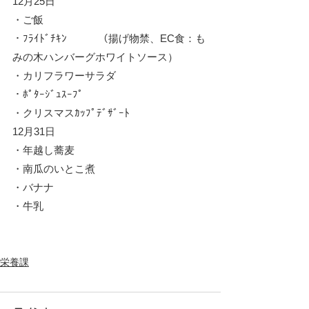
12月25日
・ご飯
・ﾌﾗｲﾄﾞﾁｷﾝ　　　（揚げ物禁、EC食：も
みの木ハンバーグホワイトソース）
・カリフラワーサラダ
・ﾎﾟﾀｰｼﾞｭｽｰﾌﾟ
・クリスマスｶｯﾌﾟﾃﾞｻﾞｰﾄ
12月31日
・年越し蕎麦
・南瓜のいとこ煮
・バナナ
・牛乳
栄養課