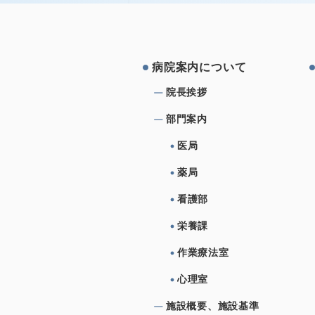
コメントを追加…
病院案内について
院⻑挨拶
部⾨案内
医局
薬局
看護部
栄養課
作業療法室
心理室
施設概要、施設基準