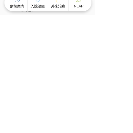
病院案内
入院治療
外来治療
NEAR
栄養課
作業療法室
心理室
施設概要、施設基準
⼊院治療について
チーム医療による個別看護
スピーディな受け⼊れ体制
⾯会のご案内
外来治療について
外来案内
外来診療時間