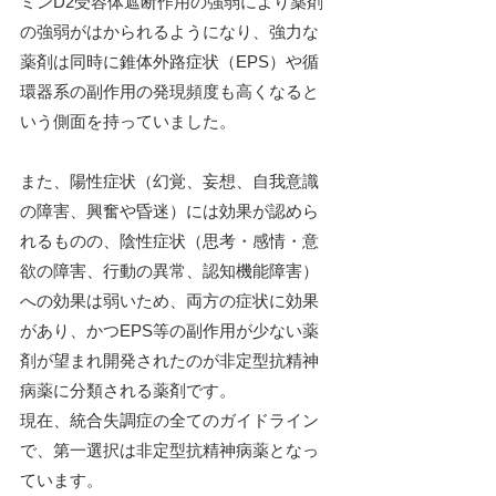
ミンD2受容体遮断作用の強弱により薬剤
の強弱がはかられるようになり、強力な
薬剤は同時に錐体外路症状（EPS）や循
環器系の副作用の発現頻度も高くなると
いう側面を持っていました。
また、陽性症状（幻覚、妄想、自我意識
の障害、興奮や昏迷）には効果が認めら
れるものの、陰性症状（思考・感情・意
欲の障害、行動の異常、認知機能障害）
への効果は弱いため、両方の症状に効果
があり、かつEPS等の副作用が少ない薬
剤が望まれ開発されたのが非定型抗精神
病薬に分類される薬剤です。
現在、統合失調症の全てのガイドライン
で、第一選択は非定型抗精神病薬となっ
ています。