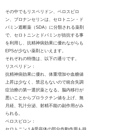
その中でもリスペリドン、ペロスピロ
ン、ブロナンセリンは、セロトニン・ド
パミン遮断薬（SDA）に分類される薬剤
で、セロトニンとドパミンが拮抗する事
を利用し、抗精神病効果に優れながらも
EPSが少ない薬剤といえます。
それぞれの特徴は、以下の通りです。
リスペリドン：
抗精神病効果に優れ、体重増加や血糖値
上昇は少なく、禁忌もないので統合失調
症治療の第一選択薬となる。脳内移行が
悪いことからプロラクチン値を上げ、無
月経、乳汁分泌、射精不能の副作用がみ
られる。
ペロスピロン：
セロトニン１A受容体の部分作動作用も持