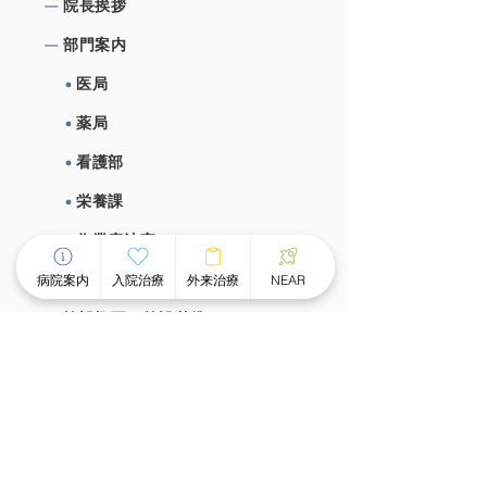
院⻑挨拶
部⾨案内
医局
薬局
看護部
栄養課
作業療法室
心理室
病院案内
入院治療
外来治療
NEAR
施設概要、施設基準
⼊院治療について
チーム医療による個別看護
スピーディな受け⼊れ体制
⾯会のご案内