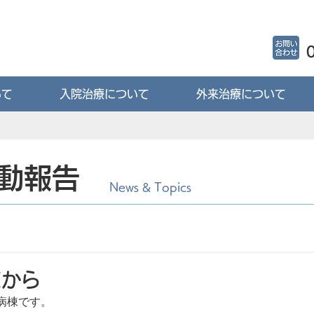
いて
入院治療について
外来治療について
動報告
News & Topics
棟から
病棟です。