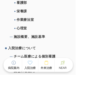
看護部
栄養課
作業療法室
心理室
施設概要、施設基準
⼊院治療について
チーム医療による個別看護
スピーディな受け⼊れ体制
病院案内
入院治療
外来治療
NEAR
⾯会のご案内
外来治療について
外来案内
外来診療時間