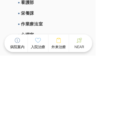
看護部
栄養課
作業療法室
心理室
施設概要、施設基準
病院案内
入院治療
外来治療
NEAR
⼊院治療について
チーム医療による個別看護
スピーディな受け⼊れ体制
⾯会のご案内
外来治療について
外来案内
外来診療時間