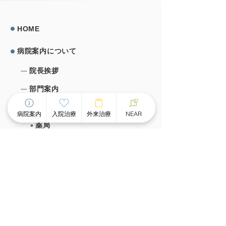
HOME
病院案内について
院⻑挨拶
部⾨案内
医局
病院案内
入院治療
外来治療
NEAR
薬局
看護部
栄養課
作業療法室
心理室
施設概要、施設基準