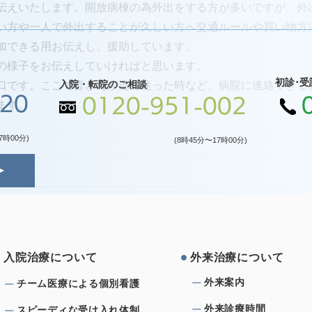
伝えいたします。開放病棟の為外出をする方が多いですが、外
い方や一人で外出することが久しい方へ交通ルールや買い物方
加できる用お伝えし、援助しています。
の様子をお伝えしていければと思います。
初診･受
入院・転院のご相談
口です。ここで皆さんが道に迷った時など、病院に連絡できる
120
0120-951-002
ます。
7時00分)
(8時45分〜17時00分)
⼊院治療について
外来治療について
外来案内
チーム医療による個別看護
外来診療時間
スピーディな受け⼊れ体制