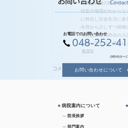
お問い合わせ
Contact
今日は病棟の様子をお
付近の地理がわからな
に外出し社会生活に参
今月から少しずつ病棟
お電話でのお問い合わせ
今月は病棟の外出の入
048-252-4
を持ってもらい外出し
看護部
(8時45分〜1
コメント
お問い合わせについて
コメントを追加…
病院案内について
院⻑挨拶
部⾨案内