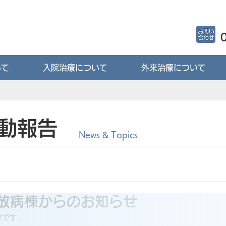
いて
入院治療について
外来治療について
動報告
News & Topics
放病棟からのお知らせ
棟です。