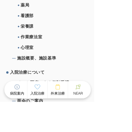
薬局
看護部
栄養課
作業療法室
心理室
施設概要、施設基準
⼊院治療について
チーム医療による個別看護
スピーディな受け⼊れ体制
病院案内
入院治療
外来治療
NEAR
⾯会のご案内
外来治療について
外来案内