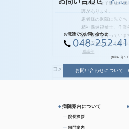
お問い合わせ
Contact
当病棟、女子開放病棟
護があります。
患者様の退院に先立ち
精神保健福祉士、作業
お電話でのお問い合わせ
談、援助を行っていま
048-252-4
の不安を少しでも和ら
看護部
(8時45分〜1
コメント
お問い合わせについて
コメントを追加…
病院案内について
院⻑挨拶
部⾨案内