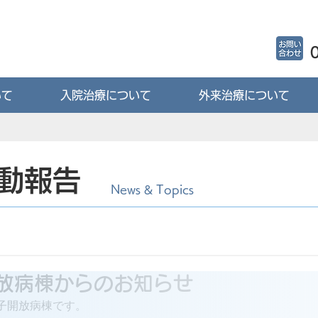
いて
入院治療について
外来治療について
動報告
News & Topics
放病棟からのお知らせ
子開放病棟です。