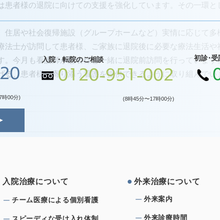
は患者様の退院に向けての支援を強化しています。その一環と
、住居や社会復帰施設（グループホームなど）実情に応じて多
療法士が訪問して患者様、ご家族に退院後に必要な療法生活や
初診･受
入院・転院のご相談
す。今月も看護師が患者様と一緒に退院前訪問を行っています
120
0120-951-002
げる、患者様に寄り添う看護を提供できるように取り組んでい
7時00分)
(8時45分〜17時00分)
⼊院治療について
外来治療について
外来案内
チーム医療による個別看護
外来診療時間
スピーディな受け⼊れ体制