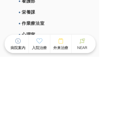
看護部
栄養課
作業療法室
心理室
施設概要、施設基準
病院案内
入院治療
外来治療
NEAR
⼊院治療について
チーム医療による個別看護
スピーディな受け⼊れ体制
⾯会のご案内
外来治療について
外来案内
外来診療時間