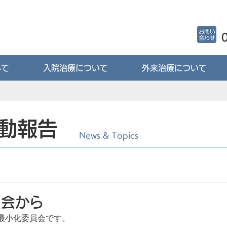
いて
入院治療について
外来治療について
動報告
News & Topics
員会から
最小化委員会です。