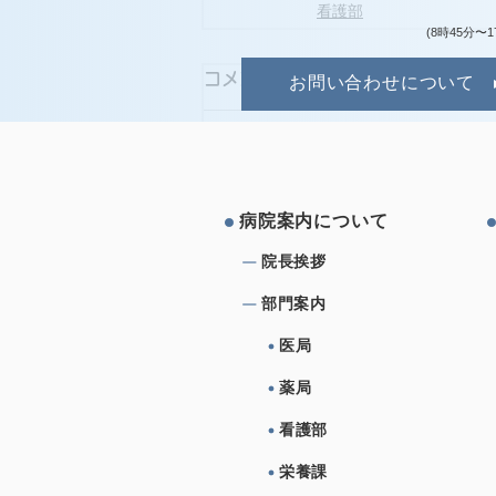
看護部
(8時45分〜1
コメント
お問い合わせについて
コメントを追加…
病院案内について
院⻑挨拶
部⾨案内
医局
薬局
看護部
栄養課