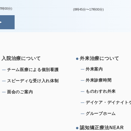
7時00分)
(8時45分〜17時00分)
⼊院治療について
外来治療について
外来案内
チーム医療による個別看護
外来診療時間
スピーディな受け⼊れ体制
ものわすれ外来
⾯会のご案内
デイケア・デイナイト
グループホーム
認知矯正療法NEAR