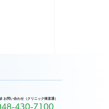
」
診 お問い合わせ（クリニック棟直通）
048-430-7100