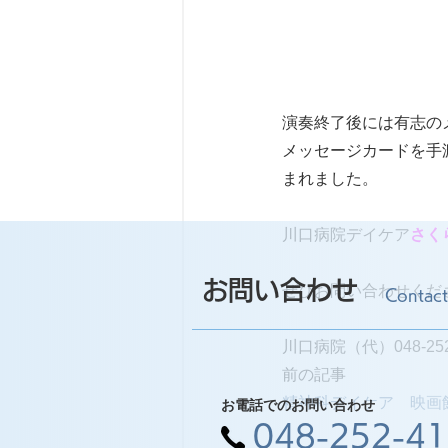
演奏終了後には有志の
メッセージカードを手
まれました。
川口病院デイケア
さく
お問い合わせ
ぜひお問い合わせくだ
Contact
川口病院（代）048-252
前の記事
精神科デイケア　映画
お電話でのお問い合わせ
048-252-4