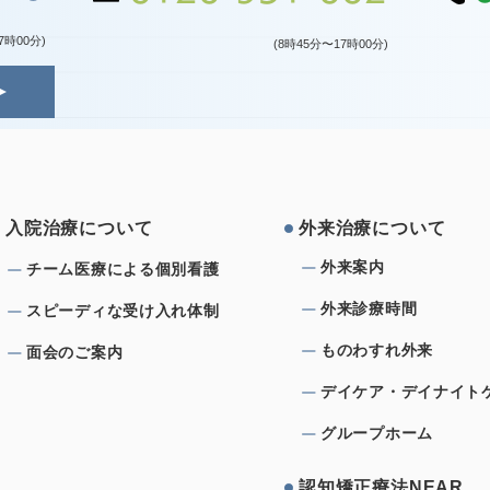
7時00分)
(8時45分〜17時00分)
⼊院治療について
外来治療について
外来案内
チーム医療による個別看護
外来診療時間
スピーディな受け⼊れ体制
ものわすれ外来
⾯会のご案内
デイケア・デイナイト
グループホーム
認知矯正療法NEAR