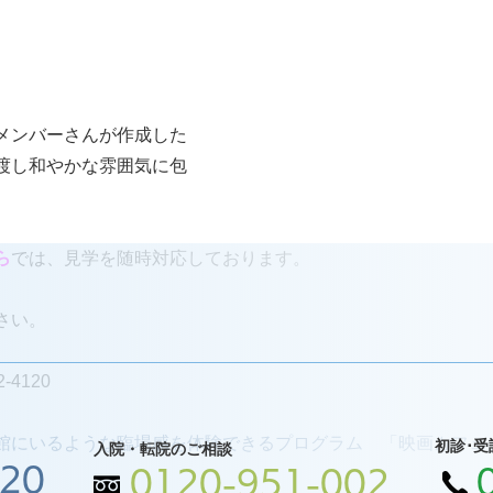
メンバーさんが作成した
渡し和やかな雰囲気に包
ら
では、見学を随時対応しております。
さい。
-4120
館にいるような臨場感を体験できるプログラム　「映画カフェ
初診･受
入院・転院のご相談
120
0120-951-002