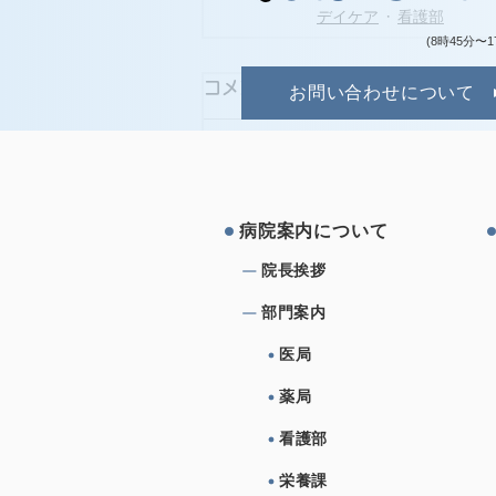
デイケア
看護部
(8時45分〜1
コメント
お問い合わせについて
コメントを追加…
病院案内について
院⻑挨拶
部⾨案内
医局
薬局
看護部
栄養課