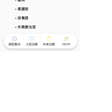
薬局
看護部
栄養課
作業療法室
心理室
病院案内
入院治療
外来治療
NEAR
施設概要、施設基準
⼊院治療について
チーム医療による個別看護
スピーディな受け⼊れ体制
⾯会のご案内
外来治療について
外来案内