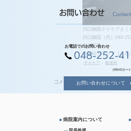
お問い合わせ
Contact
川口病院デイケアさく
川口病院（代）048-252
前の記事
お電話でのお問い合わせ
048-252-4
精神科デイケア【お風
デイケア
看護部
(8時45分〜1
コメント
お問い合わせについて
コメントを追加…
病院案内について
院⻑挨拶