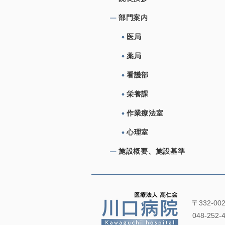
部⾨案内
医局
薬局
看護部
栄養課
作業療法室
心理室
施設概要、施設基準
〒332-0
048-252-