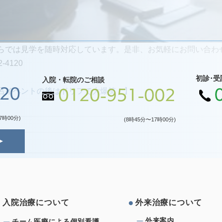
らでは見学を随時対応しています。是非、お気軽にお問い合わ
-4120
初診･受
入院・転院のご相談
120
呂イベントの後はドリフで大爆笑！】
0120-951-002
7時00分)
(8時45分〜17時00分)
⼊院治療について
外来治療について
外来案内
チーム医療による個別看護