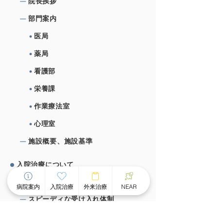
院⻑挨拶
部⾨案内
医局
薬局
看護部
栄養課
作業療法室
心理室
施設概要、施設基準
⼊院治療について
チーム医療による個別看護
病院案内
入院治療
外来治療
NEAR
スピーディな受け⼊れ体制
⾯会のご案内