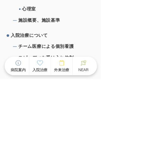
心理室
施設概要、施設基準
⼊院治療について
チーム医療による個別看護
スピーディな受け⼊れ体制
⾯会のご案内
病院案内
入院治療
外来治療
NEAR
外来治療について
外来案内
外来診療時間
ものわすれ外来
デイケア・デイナイトケア
グループホーム