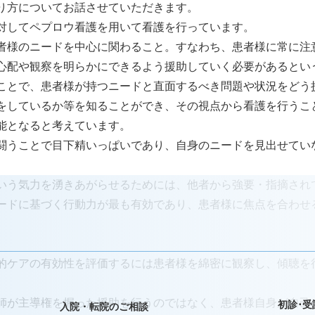
り方についてお話させていただきます。
対してペプロウ看護を用いて看護を行っています。
者様のニードを中心に関わること。すなわち、患者様に常に注
心配や観察を明らかにできるよう援助していく必要があるとい
ことで、患者様が持つニードと直面するべき問題や状況をどう
をしているか等を知ることができ、その視点から看護を行うこ
能となると考えています。
闘うことで目下精いっぱいであり、自身のニードを見出せてい
いう気力を湧きあがらせるためには、他者から強要・指摘され
ードに基づく行動力が最も有効であり、患者様に焦点を合わせ
。
的ケアの有効性を評価するには患者様を綿密に観察し、傾聴を
師が主導権を握った援助を行うのではなく、患者様自身が自己
初診･受
入院・転院のご相談