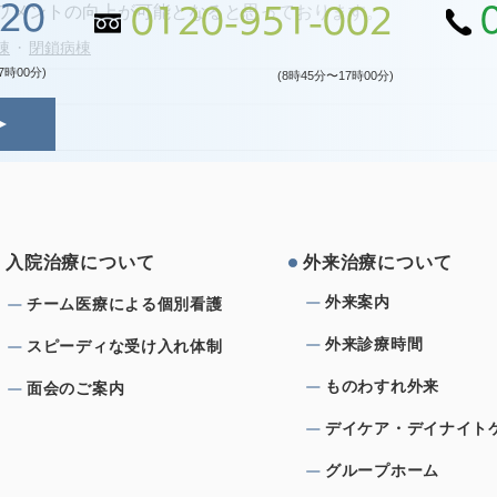
120
ワメントの向上が可能となると思っております。
0120-951-002
棟
閉鎖病棟
7時00分)
(8時45分〜17時00分)
⼊院治療について
外来治療について
外来案内
チーム医療による個別看護
外来診療時間
スピーディな受け⼊れ体制
ものわすれ外来
⾯会のご案内
デイケア・デイナイト
グループホーム