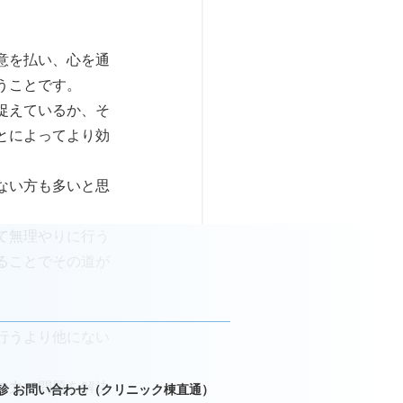
意を払い、心を通
うことです。
捉えているか、そ
とによってより効
ない方も多いと思
て無理やりに行う
ることでその道が
行うより他にない
の力で問題を解決
診 お問い合わせ（クリニック棟直通）