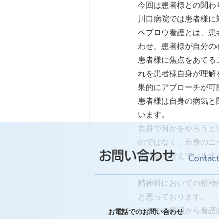
今回は患者様との関わ
川口病院では患者様に
ペプロウ看護とは、患
わせ、患者様が自分の
患者様に焦点をあてる
れを患者様自身が理解
果的にアプローチが可
患者様は自身の病気と
います。
自身で何かをやろうと
のではなく、自身のニ
お問い合わせ
開けると考えています
Contact
精神科においての精神
と思っております。
またその情報から看護
お電話でのお問い合わせ