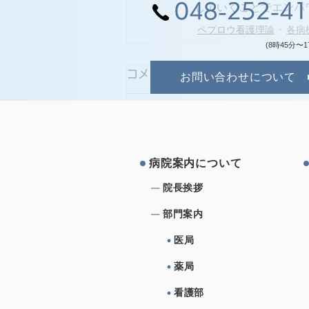
048-252-4
していくことでエンパ
ペプロウ看護理論
各病
(8時45分〜1
コメント
お問い合わせについて
コメントを追加…
病院案内について
院⻑挨拶
部⾨案内
医局
薬局
看護部