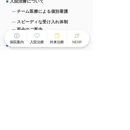
⼊院治療について
チーム医療による個別看護
スピーディな受け⼊れ体制
⾯会のご案内
病院案内
入院治療
外来治療
NEAR
外来治療について
外来案内
外来診療時間
ものわすれ外来
デイケア・デイナイトケア
グループホーム
認知矯正療法NEAR
お知らせ・活動報告