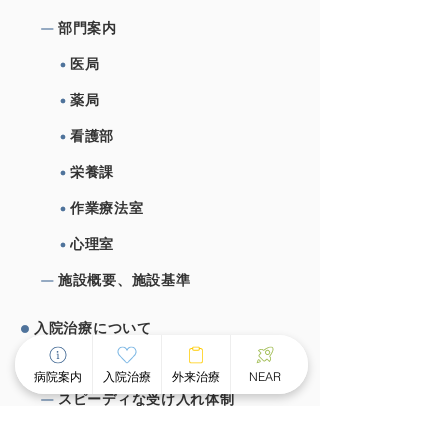
部⾨案内
医局
薬局
看護部
栄養課
作業療法室
心理室
施設概要、施設基準
⼊院治療について
チーム医療による個別看護
病院案内
入院治療
外来治療
NEAR
スピーディな受け⼊れ体制
⾯会のご案内