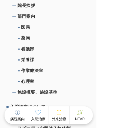
院⻑挨拶
部⾨案内
医局
薬局
看護部
栄養課
作業療法室
心理室
施設概要、施設基準
⼊院治療について
チーム医療による個別看護
病院案内
入院治療
外来治療
NEAR
スピーディな受け⼊れ体制