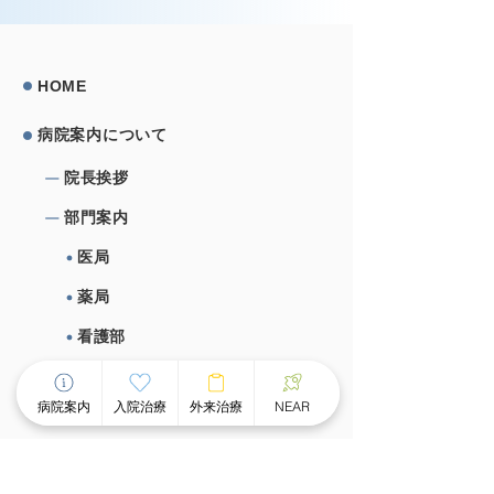
HOME
病院案内について
院⻑挨拶
部⾨案内
医局
薬局
看護部
栄養課
病院案内
入院治療
外来治療
NEAR
作業療法室
心理室