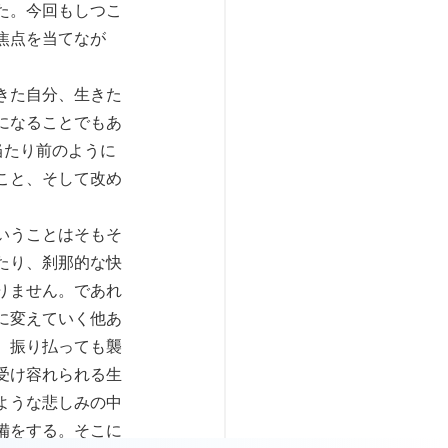
た。今回もしつこ
焦点を当てなが
きた自分、生きた
になることでもあ
当たり前のように
こと、そして改め
いうことはそもそ
たり、刹那的な快
りません。であれ
に変えていく他あ
、振り払っても襲
受け容れられる生
ような悲しみの中
備をする。そこに