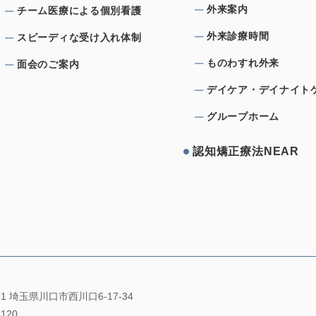
外来案内
チーム医療による個別看護
外来診療時間
スピーディな受け⼊れ体制
ものわすれ外来
⾯会のご案内
デイケア・デイナイト
グループホーム
認知矯正療法NEAR
021 埼玉県川口市西川口6-17-34
4120