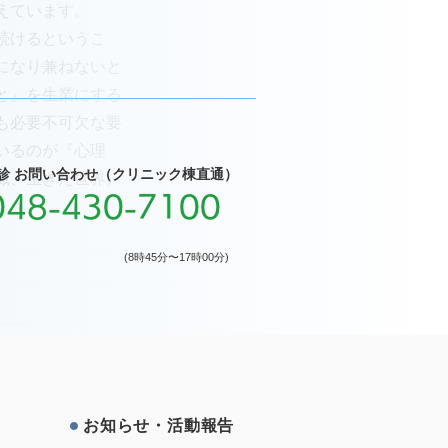
えています。
続けるというこ
になり兼ねないと
と』を生業にする
も必要不可欠な要
いるのが『心理
診 お問い合わせ（クリニック棟直通）
織、生きた世界。
048-430-7100
(8時45分〜17時00分)
お知らせ・活動報告