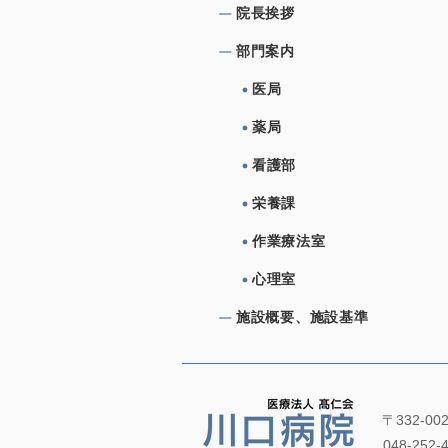
院⻑挨拶
部⾨案内
医局
薬局
看護部
栄養課
作業療法室
心理室
施設概要、施設基準
〒332-0
048-252-