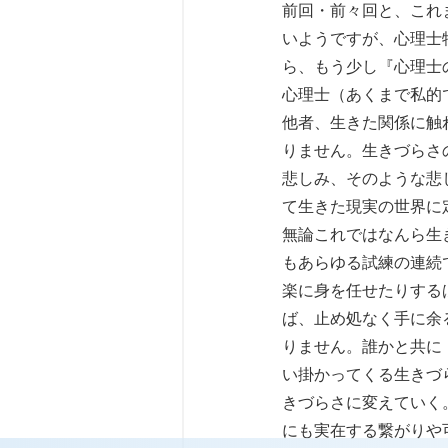
前回・前々回と、これ
いようですが、心理士
ら、もう少し『心理士
心理士（あくまで私的
他者、生きた関係に触
りません。生きづらさ
悲しみ、そのような悲
て生きた現実の世界に
無論これではなんら生
もあらゆる試練の連続
楽に身を任せたりする
ば、止め処なく手に余
りません。誰かと共に
い掛かってくる生きづ
きづらさに変えていく
にも実在する繋がりや