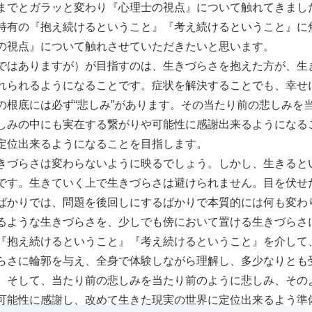
までとガラッと変わり『心理士の視点』について触れてきまし
特有の『抱え続けるということ』『考え続けるということ』に
の視点』について触れさせていただきたいと思います。
ではありますが）が目指すのは、生きづらさを抱えた方が、生
れられるようになることです。症状を解決することでも、幸せ
の根底には必ず“悲しみ”があります。その当たり前の悲しみを
しみの中にも実在する繋がりや可能性に感謝出来るようになる
定位出来るようになることを目指します。
きづらさは変わらないように映るでしょう。しかし、生きると
です。生きていく上で生きづらさは避けられません。目を伏せ
ばかりでは、問題を後回しにするばかりで本質的には何も変わ
るような生きづらさを、少しでも傍において置ける生きづらさ
『抱え続けるということ』『考え続けるということ』を介して
らさに輪郭を与え、全身で体験しながら理解し、多少なりとも
。そして、当たり前の悲しみを当たり前のように悲しみ、その
可能性に感謝し、改めて生きた現実の世界に定位出来るよう準