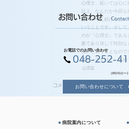
心理士、延いては心に
以上、なんだか今回も
お問い合わせ
Contact
と』『考え続けるとい
いうことです。そして
のが『心理士』である
素であり決して特別な
お電話でのお問い合わせ
士』ということなので
048-252-4
難しいですけど、改め
心理室
(8時45分〜1
コメント
お問い合わせについて
コメントを追加…
病院案内について