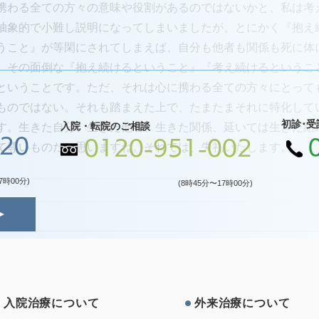
携わる全ての方々の意味や役割があるのではないかと、私は考
抽象的で小難し説明になってしまいましたが、とにかく『抱え
うこと』が等閑にされてしまえば、自分も他者も関係も死に体
、その面倒な『抱え続けるということ』『考え続けるというこ
ということです。ただ、それは心に携わる全ての方々にとって
ものではない。それも踏まえた上で、たまたまそれに特化して
初診･受
入院・転院のご相談
す。生きた自分、生きた他者、生きた関係、延いては生きた組
120
0120-951-002
て尊いものだと思いますね。それでは、失礼いたします。
7時00分)
(8時45分〜17時00分)
⼊院治療について
外来治療について