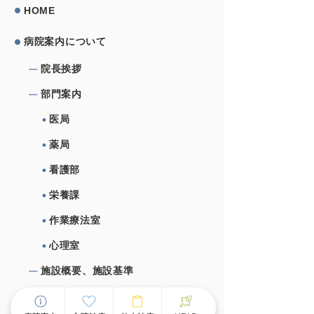
HOME
病院案内について
院⻑挨拶
部⾨案内
医局
薬局
看護部
栄養課
作業療法室
心理室
施設概要、施設基準
⼊院治療について