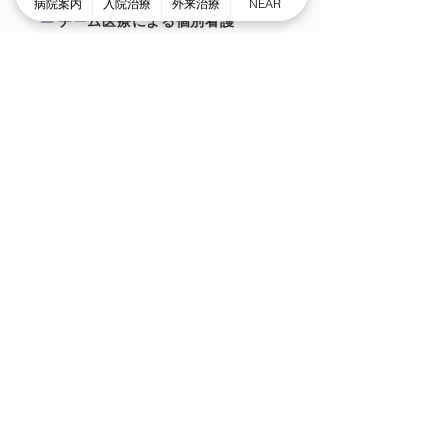
病院案内
入院治療
外来治療
NEAR
チーム医療による個別看護
スピーディな受け⼊れ体制
⾯会のご案内
外来治療について
外来案内
外来診療時間
ものわすれ外来
デイケア・デイナイトケア
グループホーム
認知矯正療法NEAR
お知らせ・活動報告