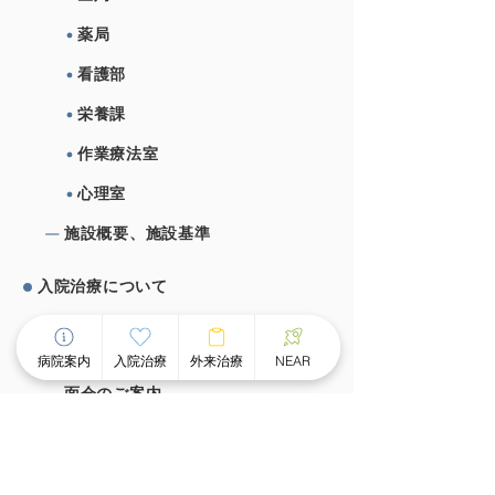
薬局
看護部
栄養課
作業療法室
心理室
施設概要、施設基準
⼊院治療について
チーム医療による個別看護
病院案内
入院治療
外来治療
NEAR
スピーディな受け⼊れ体制
⾯会のご案内
外来治療について
外来案内