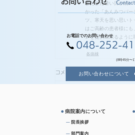
お問い合わせ
Contact
まだまだ暑い日が続い
かった「あんみつパー
ツ、寒天を思い思いト
はご高齢の患者様にも
お電話でのお問い合わせ
ンを提供出来るように
048-252-4
各病棟
(8時45分〜1
コメント
お問い合わせについて
コメントを追加…
病院案内について
院⻑挨拶
部⾨案内