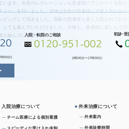
ています。今月のレクレーションも患者様にアンケートを取り
ティー」を行いました。甘味は女性の患者様に大変人気があり
ッピングして頂きました。高齢の患者様も多く入院されており
、とても喜んでいただけました。今後も、患者様に楽しんで頂
初診･受
入院・転院のご相談
取り組んでいきます。
120
0120-951-002
7時00分)
(8時45分〜17時00分)
⼊院治療について
外来治療について
外来案内
チーム医療による個別看護
外来診療時間
スピーディな受け⼊れ体制