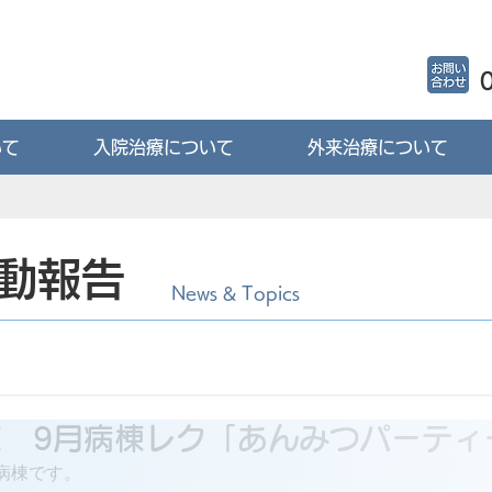
いて
入院治療について
外来治療について
動報告
News & Topics
 9月病棟レク「あんみつパーティ
病棟です。