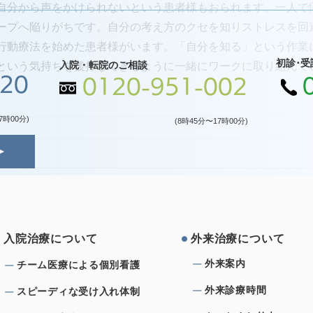
自分から声をかけられないという患者様もおられます。一人で
ープへ陥りがちです。自分の考え方のクセを知りストレスを回
行動療法を始めた患者様がいます。「自分を知る」という作業
初診･受
入院・転院のご相談
という気持ちを後押しできるように一緒にワークに取り組んで
120
0120-951-002
7時00分)
(8時45分〜17時00分)
⼊院治療について
外来治療について
外来案内
チーム医療による個別看護
外来診療時間
スピーディな受け⼊れ体制