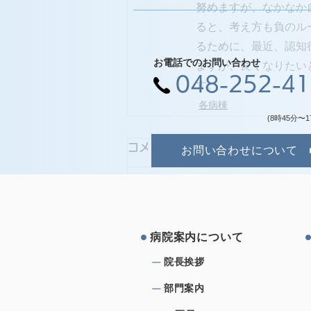
努めますが、なかなか
ると、考え方も負のル
るために、最近、認知
お電話でのお問い合わせ
ますが、良くなりたい
048-252-4
す。
各病棟
(8時45分〜1
コメント
お問い合わせについて
コメントを追加…
病院案内について
院⻑挨拶
部⾨案内