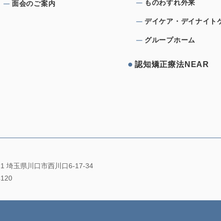
ものわすれ外来
⾯会のご案内
デイケア・デイナイト
グループホーム
認知矯正療法NEAR
021 埼玉県川口市西川口6-17-34
4120