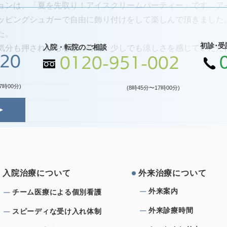
ョンは、「夏を先取り！アイスクリームパーティー」です。ア
ッピングシュガーで自由に飾り付けをして楽しんで頂きました
た。
初診･受
入院・転院のご相談
気分も押されがちなこの時期、少しでも涼しさを感じていただ
120
0120-951-002
7時00分)
(8時45分〜17時00分)
⼊院治療について
外来治療について
外来案内
チーム医療による個別看護
外来診療時間
スピーディな受け⼊れ体制