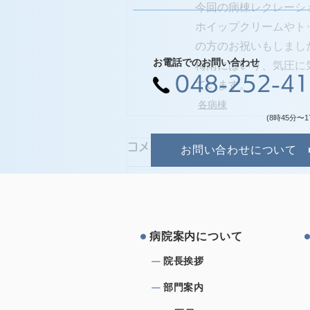
今回の病棟レクレーシ
ホイップクリームやト
の方のお祝いもしまし
お電話でのお問い合わせ
梅雨にはいり、気圧に
048-252-4
ています。
各病棟
(8時45分〜1
コメント
お問い合わせについて
コメントを追加…
病院案内について
院⻑挨拶
部⾨案内