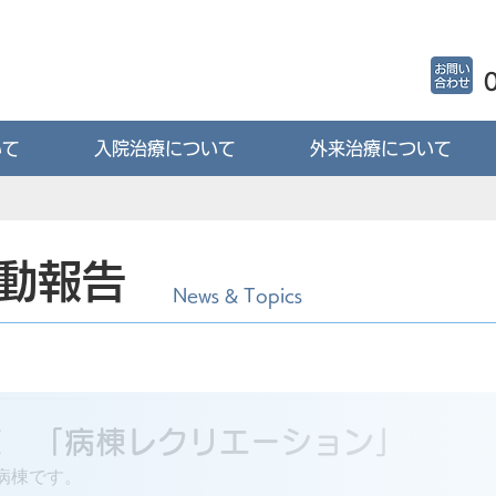
いて
入院治療について
外来治療について
動報告
News & Topics
棟 「病棟レクリエーション」
病棟です。