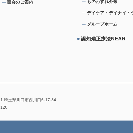
ものわすれ外来
⾯会のご案内
デイケア・デイナイト
グループホーム
認知矯正療法NEAR
021 埼玉県川口市西川口6-17-34
4120