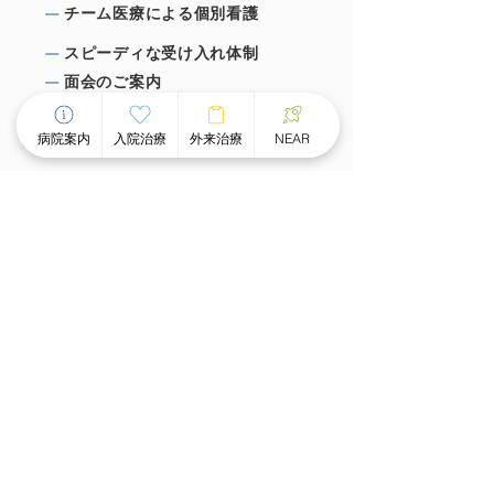
チーム医療による個別看護
スピーディな受け⼊れ体制
⾯会のご案内
病院案内
入院治療
外来治療
NEAR
外来治療について
外来案内
外来診療時間
ものわすれ外来
デイケア・デイナイトケア
グループホーム
認知矯正療法NEAR
お知らせ・活動報告