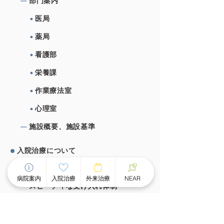
部⾨案内
医局
薬局
看護部
栄養課
作業療法室
心理室
施設概要、施設基準
⼊院治療について
チーム医療による個別看護
病院案内
入院治療
外来治療
NEAR
スピーディな受け⼊れ体制
⾯会のご案内