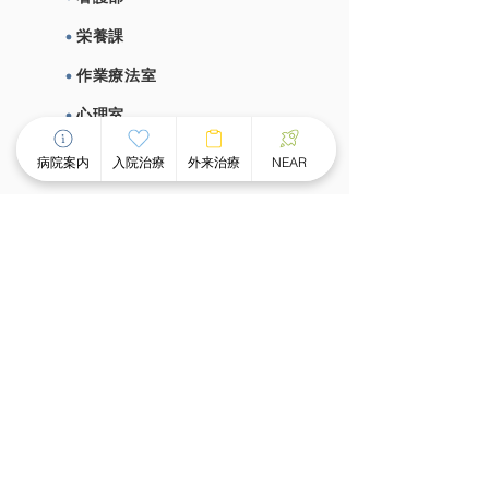
栄養課
作業療法室
心理室
施設概要、施設基準
病院案内
入院治療
外来治療
NEAR
⼊院治療について
チーム医療による個別看護
スピーディな受け⼊れ体制
⾯会のご案内
外来治療について
外来案内
外来診療時間