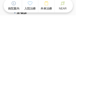
看護部
病院案内
入院治療
外来治療
NEAR
栄養課
作業療法室
心理室
施設概要、施設基準
⼊院治療について
チーム医療による個別看護
スピーディな受け⼊れ体制
⾯会のご案内
外来治療について
外来案内
外来診療時間