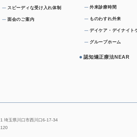
外来診療時間
スピーディな受け⼊れ体制
ものわすれ外来
⾯会のご案内
デイケア・デイナイト
グループホーム
認知矯正療法NEAR
021 埼玉県川口市西川口6-17-34
4120