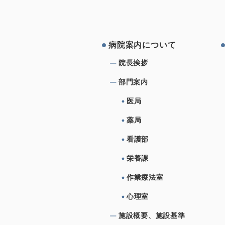
コメントを追加…
病院案内について
院⻑挨拶
部⾨案内
医局
薬局
看護部
栄養課
作業療法室
心理室
施設概要、施設基準