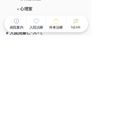
心理室
施設概要、施設基準
病院案内
入院治療
外来治療
NEAR
⼊院治療について
チーム医療による個別看護
スピーディな受け⼊れ体制
⾯会のご案内
外来治療について
外来案内
外来診療時間
ものわすれ外来
デイケア・デイナイトケア
グループホーム