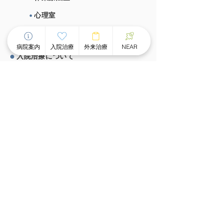
心理室
施設概要、施設基準
病院案内
入院治療
外来治療
NEAR
⼊院治療について
チーム医療による個別看護
スピーディな受け⼊れ体制
⾯会のご案内
外来治療について
外来案内
外来診療時間
ものわすれ外来
デイケア・デイナイトケア
グループホーム