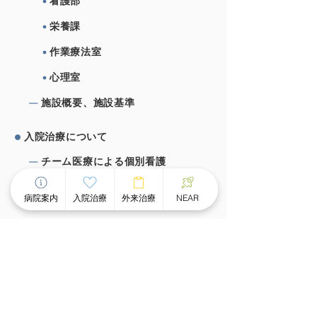
看護部
栄養課
作業療法室
心理室
施設概要、施設基準
⼊院治療について
チーム医療による個別看護
スピーディな受け⼊れ体制
病院案内
入院治療
外来治療
NEAR
⾯会のご案内
外来治療について
外来案内
外来診療時間