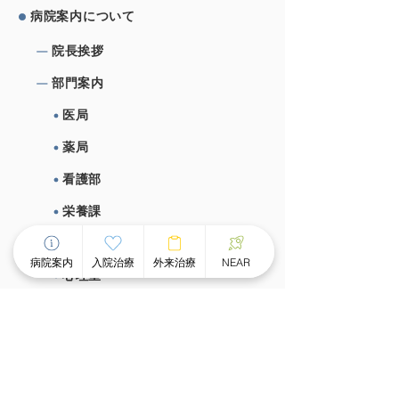
病院案内について
院⻑挨拶
部⾨案内
医局
薬局
看護部
栄養課
作業療法室
病院案内
入院治療
外来治療
NEAR
心理室
施設概要、施設基準
⼊院治療について
チーム医療による個別看護