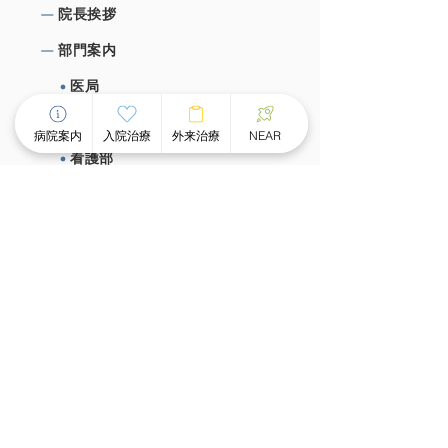
院⻑挨拶
部⾨案内
医局
薬局
病院案内
入院治療
外来治療
NEAR
看護部
栄養課
作業療法室
心理室
施設概要、施設基準
⼊院治療について
チーム医療による個別看護
スピーディな受け⼊れ体制
⾯会のご案内