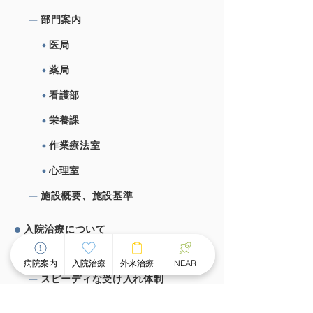
部⾨案内
医局
薬局
看護部
栄養課
作業療法室
心理室
施設概要、施設基準
⼊院治療について
チーム医療による個別看護
病院案内
入院治療
外来治療
NEAR
スピーディな受け⼊れ体制
⾯会のご案内