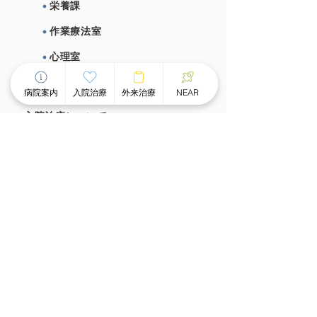
栄養課
作業療法室
心理室
施設概要、施設基準
病院案内
入院治療
外来治療
NEAR
⼊院治療について
チーム医療による個別看護
スピーディな受け⼊れ体制
⾯会のご案内
外来治療について
外来案内
外来診療時間
ものわすれ外来