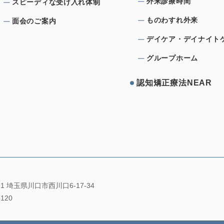
外来診療時間
スピーディな受け⼊れ体制
ものわすれ外来
⾯会のご案内
デイケア・デイナイト
グループホーム
認知矯正療法NEAR
021 埼玉県川口市西川口6-17-34
4120