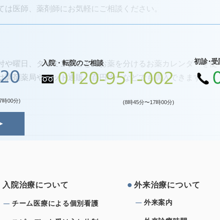
ては医師、薬剤師にお気軽にご相談ください。
初診･受
入院・転院のご相談
付や曜日、タイミングごとにお薬を分けるお薬カレンダーを使
120
0120-951-002
は調剤薬局やネット通販、百円均一などでも購入できます。
7時00分)
(8時45分〜17時00分)
⼊院治療について
外来治療について
外来案内
チーム医療による個別看護