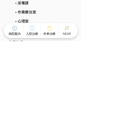
栄養課
作業療法室
心理室
施設概要、施設基準
病院案内
入院治療
外来治療
NEAR
⼊院治療について
チーム医療による個別看護
スピーディな受け⼊れ体制
⾯会のご案内
外来治療について
外来案内
外来診療時間
ものわすれ外来